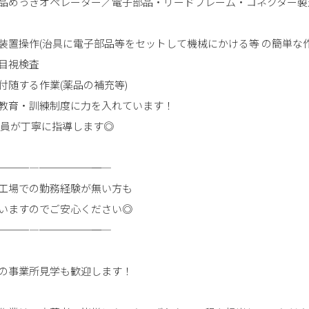
品めっきオペレーター／電子部品・リードフレーム・コネクター製
装置操作(治具に電子部品等をセットして機械にかける等 の簡単な作
目視検査
付随する作業(薬品の補充等)
Tや教育・訓練制度に力を入れています！
社員が丁寧に指導します◎
───―─────――─
工場での勤務経験が無い方も
いますのでご安心ください◎
───―─────――─
の事業所見学も歓迎します！