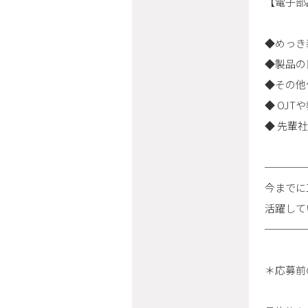
【電子部
◆めっき
◆製品の
◆その他
◆ OJ
◆ 先輩
────
今までに
活躍して
────
＊応募前