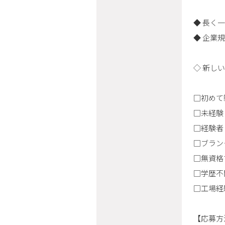
◆ 長く
◆ 企業
◇ 新し
□初めて
□未経験
□経験者
□ブラン
□無資格
□学歴不
□工場経
【応募方