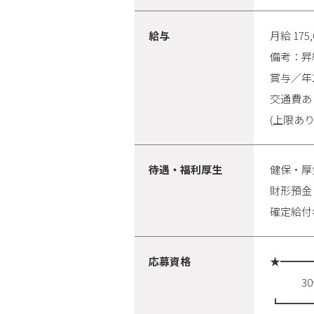
給与
月給 175
備考：昇
賞与／年
交通費あ
(上限あり(3
待遇・福利厚生
健保・厚
財形預金
確定給付
応募資格
★━━━
30代～
┗━━━