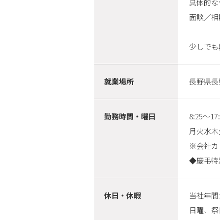
具体的な
面談／相
少しでも
就業場所
長野県長
勤務時間・曜日
8:25～17
月火水木
※会社カ
◆慶弔特
休日・休暇
当社年間
日曜、祭