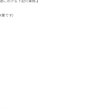
造における下記の業務 】
業です)