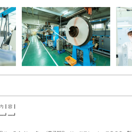
内┃容┃
━┛━┛