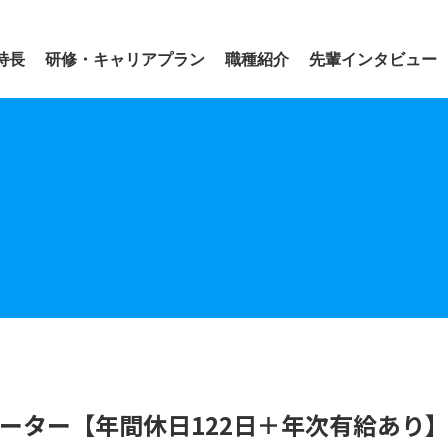
社
特長
研修・キャリアプラン
職種紹介
先輩インタビュー
表面処理グループ
プレスグループ
ーター【年間休日122日＋年次有給あり