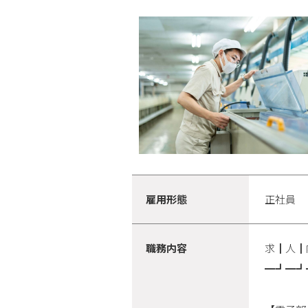
雇用形態
正社員
職務内容
求┃人┃
━┛━┛